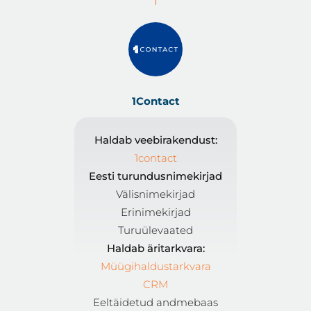
1Contact
Haldab veebirakendust:
1contact
Eesti turundusnimekirjad
Välisnimekirjad
Erinimekirjad
Turuülevaated
Haldab äritarkvara:
Müügihaldustarkvara
CRM
Eeltäidetud andmebaas