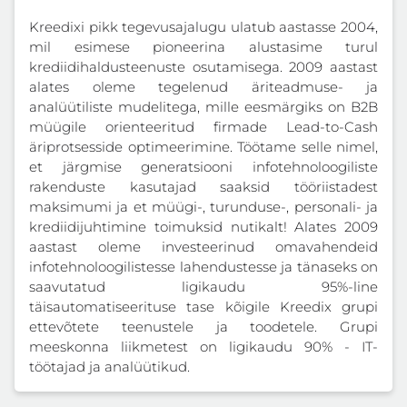
Kreedixi pikk tegevusajalugu ulatub aastasse 2004,
mil esimese pioneerina alustasime turul
krediidihaldusteenuste osutamisega. 2009 aastast
alates oleme tegelenud äriteadmuse- ja
analüütiliste mudelitega, mille eesmärgiks on B2B
müügile orienteeritud firmade Lead-to-Cash
äriprotsesside optimeerimine. Töötame selle nimel,
et järgmise generatsiooni infotehnoloogiliste
rakenduste kasutajad saaksid tööriistadest
maksimumi ja et müügi-, turunduse-, personali- ja
krediidijuhtimine toimuksid nutikalt! Alates 2009
aastast oleme investeerinud omavahendeid
infotehnoloogilistesse lahendustesse ja tänaseks on
saavutatud ligikaudu 95%-line
täisautomatiseerituse tase kõigile Kreedix grupi
ettevõtete teenustele ja toodetele. Grupi
meeskonna liikmetest on ligikaudu 90% - IT-
töötajad ja analüütikud.