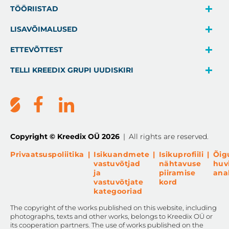
TÖÖRIISTAD
LISAVÕIMALUSED
ETTEVÕTTEST
TELLI KREEDIX GRUPI UUDISKIRI
Copyright © Kreedix OÜ 2026
|
All rights are reserved.
Privaatsuspoliitika
|
Isikuandmete
|
Isikuprofiili
|
Õig
vastuvõtjad
nähtavuse
huv
ja
piiramise
ana
vastuvõtjate
kord
kategooriad
The copyright of the works published on this website, including
photographs, texts and other works, belongs to Kreedix OÜ or
its cooperation partners. The use of works published on the