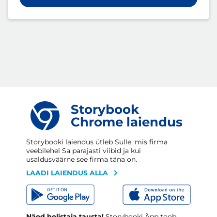
Storybook
Chrome laiendus
Storybooki laiendus ütleb Sulle, mis firma
veebilehel Sa parajasti viibid ja kui
usaldusväärne see firma täna on.
LAADI LAIENDUS ALLA
Näed helistaja tausta!
Storybooki Äpp toob