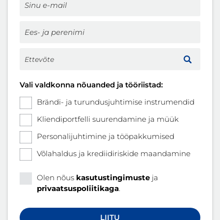
Vali valdkonna nõuanded ja tööriistad:
Brändi- ja turundusjuhtimise instrumendid
Kliendiportfelli suurendamine ja müük
Personalijuhtimine ja tööpakkumised
Võlahaldus ja krediidiriskide maandamine
Olen nõus
kasutustingimuste
ja
privaatsuspoliitikaga
.
LIITU